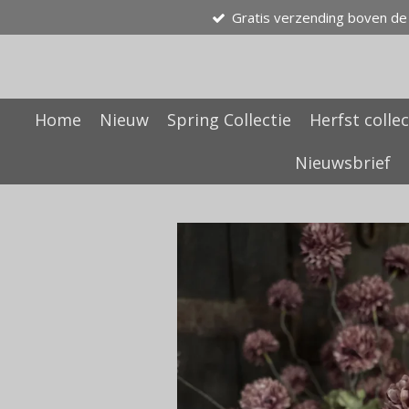
Gratis verzending boven de
Ga
direct
naar
de
hoofdinhoud
Home
Nieuw
Spring Collectie
Herfst collec
Nieuwsbrief