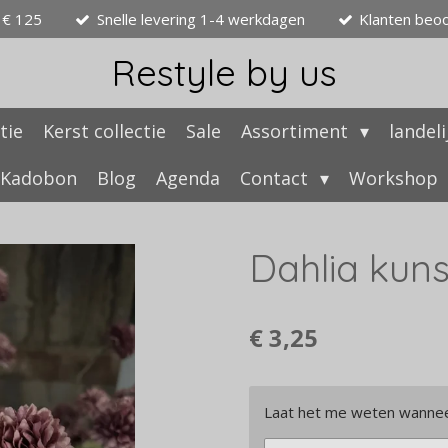
 € 125
Snelle levering 1-4 werkdagen
Klanten beo
Restyle by us
tie
Kerst collectie
Sale
Assortiment
landel
Kadobon
Blog
Agenda
Contact
Workshop
Dahlia kun
€ 3,25
Laat het me weten wanneer