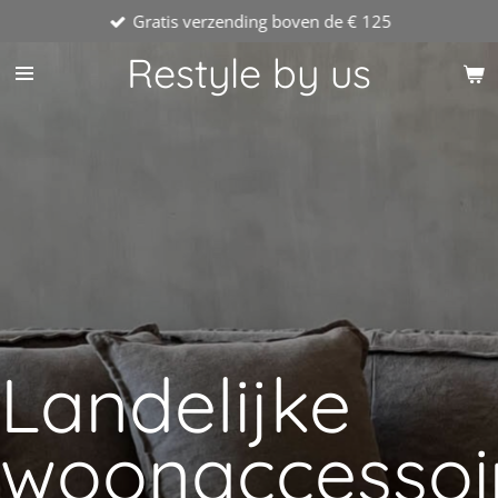
Gratis verzending boven de € 125
Ga
direct
Restyle by us
naar
de
hoofdinhoud
Landelijke
woonaccessoi