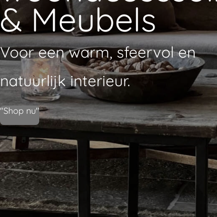
& Meubels
Voor een warm, sfeervol en
natuurlijk interieur.
"Shop nu"