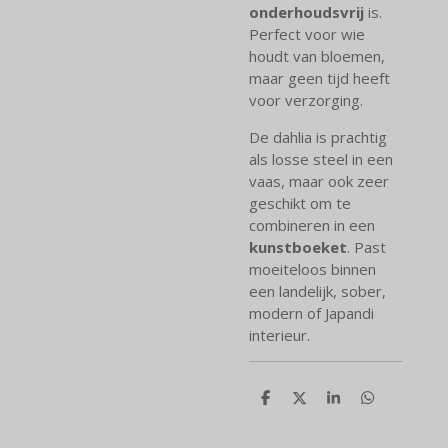
onderhoudsvrij
is.
Perfect voor wie
houdt van bloemen,
maar geen tijd heeft
voor verzorging.
De dahlia is prachtig
als losse steel in een
vaas, maar ook zeer
geschikt om te
combineren in een
kunstboeket
. Past
moeiteloos binnen
een landelijk, sober,
modern of Japandi
interieur.
D
D
S
D
e
e
h
e
l
e
a
l