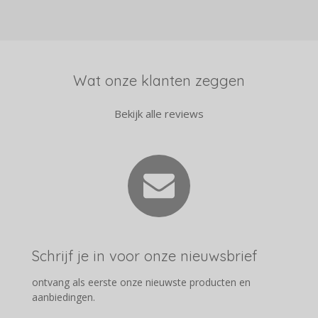
e
l
r
e
n
e
n
Wat onze klanten zeggen
Bekijk alle reviews
Schrijf je in voor onze nieuwsbrief
ontvang als eerste onze nieuwste producten en
aanbiedingen.