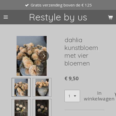
Gratis verzending boven de € 125
Ga
direct
Restyle by us
naar
de
hoofdinhoud
dahlia
kunstbloem
met vier
bloemen
€ 9,50
In
winkelwagen