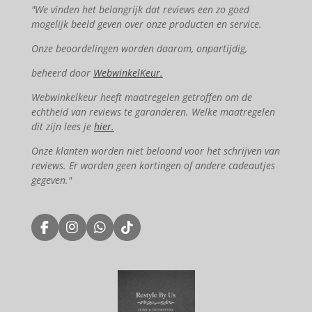
"We vinden het belangrijk dat reviews een zo goed
mogelijk beeld geven over onze producten en service.
Onze beoordelingen worden daarom, onpartijdig,
beheerd door
WebwinkelKeur.
Webwinkelkeur heeft maatregelen getroffen om de
echtheid van reviews te garanderen. Welke maatregelen
dit zijn lees je
hier.
Onze klanten worden niet beloond voor het schrijven van
reviews. Er worden geen kortingen of andere cadeautjes
gegeven."
F
I
W
T
a
n
h
i
c
s
a
k
e
t
t
T
b
a
s
o
o
g
A
k
o
r
p