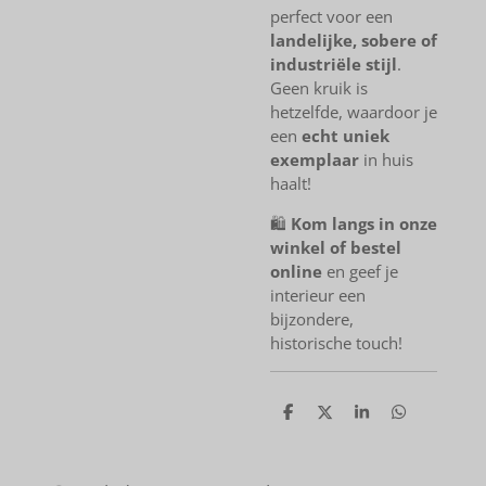
perfect voor een
landelijke, sobere of
industriële stijl
.
Geen kruik is
hetzelfde, waardoor je
een
echt uniek
exemplaar
in huis
haalt!
🛍
Kom langs in onze
winkel of bestel
online
en geef je
interieur een
bijzondere,
historische touch!
D
D
S
D
e
e
h
e
l
e
a
l
e
l
r
e
n
e
n