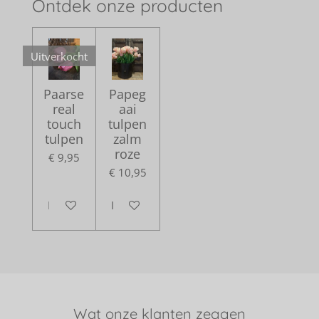
Ontdek onze producten
Uitverkocht
Paarse
Papeg
real
aai
touch
tulpen
tulpen
zalm
roze
€ 9,95
€ 10,95
Houd mij op de hoogte
In winkelwagen
Wat onze klanten zeggen