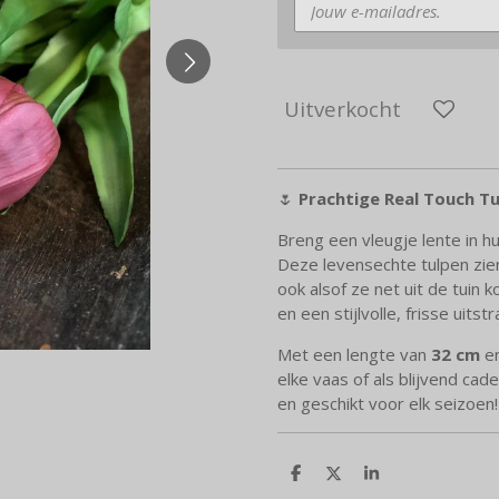
Uitverkocht
🌷
Prachtige Real Touch Tu
Breng een vleugje lente in h
Deze levensechte tulpen zien 
ook alsof ze net uit de tuin 
en een stijlvolle, frisse uitst
Met een lengte van
32 cm
en
elke vaas of als blijvend cade
en geschikt voor elk seizoen!
D
D
S
e
e
h