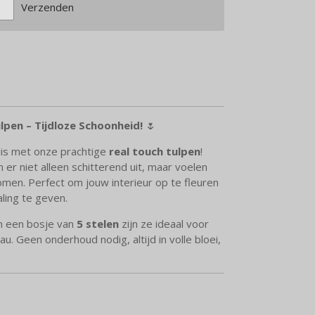
Verzenden
lpen – Tijdloze Schoonheid!
🌷
uis met onze prachtige
real touch tulpen
!
er niet alleen schitterend uit, maar voelen
komen. Perfect om jouw interieur op te fleuren
raling te geven.
 een bosje van
5 stelen
zijn ze ideaal voor
au. Geen onderhoud nodig, altijd in volle bloei,