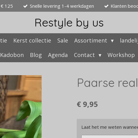
 € 125
Snelle levering 1-4 werkdagen
Klanten beo
Restyle by us
tie
Kerst collectie
Sale
Assortiment
landel
Kadobon
Blog
Agenda
Contact
Workshop
Paarse real
€ 9,95
Laat het me weten wanneer