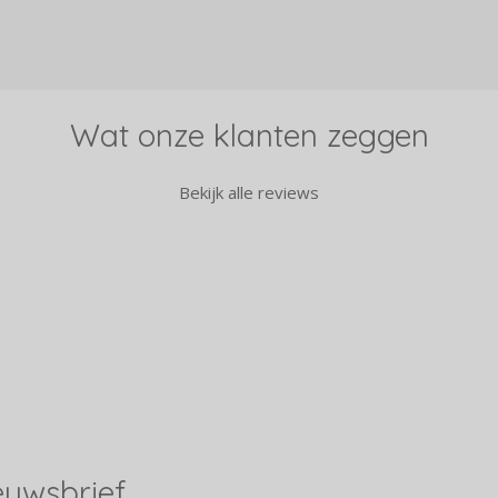
l
e
a
e
l
r
n
e
Wat onze klanten zeggen
Bekijk alle reviews
ieuwsbrief