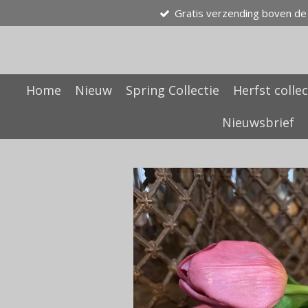
Gratis verzending boven de
Ga
direct
naar
de
hoofdinhoud
Home
Nieuw
Spring Collectie
Herfst collec
Nieuwsbrief