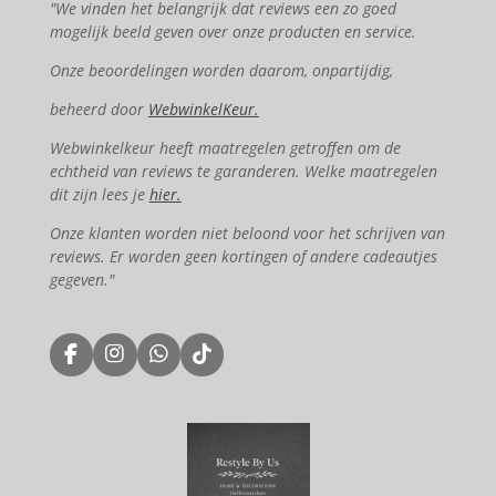
"We vinden het belangrijk dat reviews een zo goed
mogelijk beeld geven over onze producten en service.
Onze beoordelingen worden daarom, onpartijdig,
beheerd door
WebwinkelKeur.
Webwinkelkeur heeft maatregelen getroffen om de
echtheid van reviews te garanderen. Welke maatregelen
dit zijn lees je
hier.
Onze klanten worden niet beloond voor het schrijven van
reviews. Er worden geen kortingen of andere cadeautjes
gegeven."
F
I
W
T
a
n
h
i
c
s
a
k
e
t
t
T
b
a
s
o
o
g
A
k
o
r
p