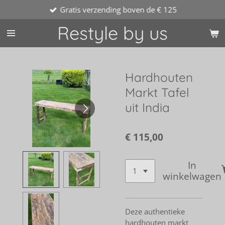
Gratis verzending boven de € 125
Ga
direct
Restyle by us
naar
de
hoofdinhoud
Hardhouten
Markt Tafel
uit India
€ 115,00
In
winkelwagen
Deze authentieke
hardhouten markt