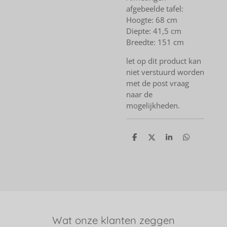
afgebeelde tafel:
Hoogte: 68 cm
Diepte: 41,5 cm
Breedte: 151 cm
let op dit product kan
niet verstuurd worden
met de post vraag
naar de
mogelijkheden.
D
D
S
D
e
e
h
e
l
e
a
l
e
l
r
e
n
e
n
Wat onze klanten zeggen