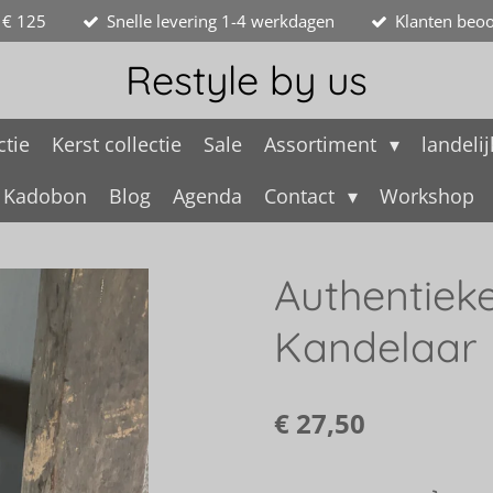
 € 125
Snelle levering 1-4 werkdagen
Klanten beoo
Restyle by us
ctie
Kerst collectie
Sale
Assortiment
landeli
Kadobon
Blog
Agenda
Contact
Workshop
Authentiek
Kandelaar
€ 27,50