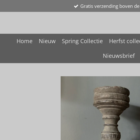
Gratis verzending boven de
Ga
direct
naar
de
hoofdinhoud
Home
Nieuw
Spring Collectie
Herfst colle
Nieuwsbrief