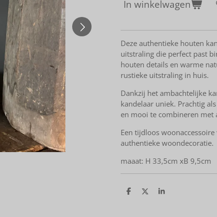
In winkelwagen
Deze authentieke houten kan
uitstraling die perfect past 
houten details en warme natu
rustieke uitstraling in huis.
Dankzij het ambachtelijke ka
kandelaar uniek. Prachtig als 
en mooi te combineren met a
Een tijdloos woonaccessoire 
authentieke woondecoratie.
maaat: H 33,5cm xB 9,5cm
D
D
S
e
e
h
l
e
a
e
l
r