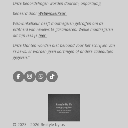
Onze beoordelingen worden daarom, onpartijdig,
beheerd door
WebwinkelKeur.
Webwinkelkeur heeft maatregelen getroffen om de
echtheid van reviews te garanderen. Welke maatregelen
dit zijn lees je
hier.
Onze klanten worden niet beloond voor het schrijven van
reviews. Er worden geen kortingen of andere cadeautjes
gegeven."
F
I
W
T
a
n
h
i
c
s
a
k
e
t
t
T
b
a
s
o
o
g
A
k
o
r
p
k
a
p
m
© 2023 - 2026 Restyle by us