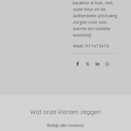
karakter in huis. Het
oude hout en de
authentieke uitstraling
zorgen voor een
warme en rustieke
woonstijl.
Maat: H11x15x16
D
D
S
D
e
e
h
e
l
e
a
l
e
l
r
e
n
e
n
Wat onze klanten zeggen
Bekijk alle reviews