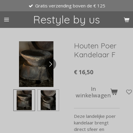
Gratis verzending boven de € 125
Ga
direct
Restyle by us
naar
de
hoofdinhoud
Houten Poer
Kandelaar F
€ 16,50
In
winkelwagen
Deze landelijke poer
kandelaar brengt
direct sfeer en