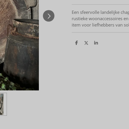
Een sfeervolle landelijke cha
rustieke woonaccessoires en n
item voor liefhebbers van s
D
D
S
e
e
h
l
e
a
e
l
r
n
e