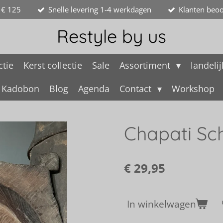
 € 125
Snelle levering 1-4 werkdagen
Klanten beoo
Restyle by us
ctie
Kerst collectie
Sale
Assortiment
landeli
Kadobon
Blog
Agenda
Contact
Workshop
Chapati Sc
€ 29,95
In winkelwagen