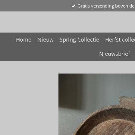
Gratis verzending boven de
Ga
direct
naar
de
hoofdinhoud
Home
Nieuw
Spring Collectie
Herfst colle
Nieuwsbrief