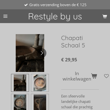
Gratis verzending boven de € 125
Ga
direct
Restyle by us
naar
de
hoofdinhoud
Chapati
Schaal 5
€ 29,95
In
winkelwagen
Een sfeervolle
landelijke chapati
schaal die prachtig