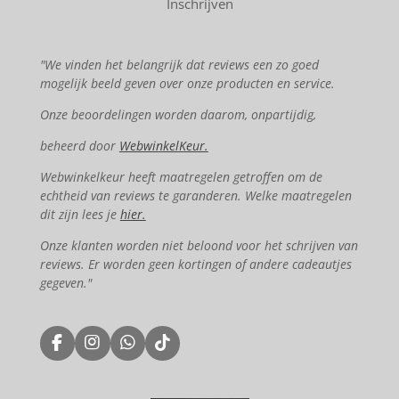
Inschrijven
"We vinden het belangrijk dat reviews een zo goed
mogelijk beeld geven over onze producten en service.
Onze beoordelingen worden daarom, onpartijdig,
beheerd door
WebwinkelKeur.
Webwinkelkeur heeft maatregelen getroffen om de
echtheid van reviews te garanderen. Welke maatregelen
dit zijn lees je
hier.
Onze klanten worden niet beloond voor het schrijven van
reviews. Er worden geen kortingen of andere cadeautjes
gegeven."
F
I
W
T
a
n
h
i
c
s
a
k
e
t
t
T