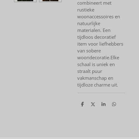
combineert met
rustieke
woonaccessoires en
natuurlijke
materialen. Een
tijdloos decoratief
item voor liefhebbers
van sobere
woondecoratie.
Elke
schaal is uniek en
straalt puur
vakmanschap en
tijdloze charme uit.
D
D
S
D
e
e
h
e
l
e
a
l
e
l
r
e
n
e
n