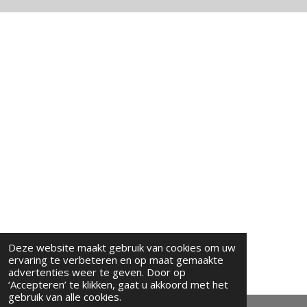
Deze website maakt gebruik van cookies om uw
ervaring te verbeteren en op maat gemaakte
advertenties weer te geven. Door op
‘Accepteren’ te klikken, gaat u akkoord met het
gebruik van alle cookies.