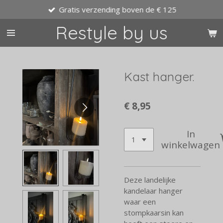
Gratis verzending boven de € 125
Ga
direct
Restyle by us
naar
de
hoofdinhoud
Kast hanger.
€ 8,95
In
winkelwagen
Deze landelijke
kandelaar hanger
waar een
stompkaarsin kan