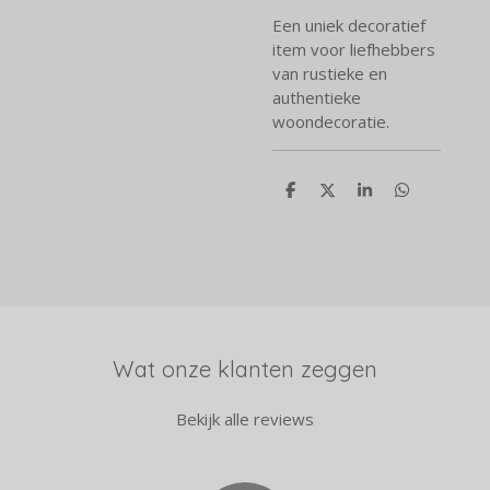
Een uniek decoratief
item voor liefhebbers
van rustieke en
authentieke
woondecoratie.
D
D
S
D
e
e
h
e
l
e
a
l
e
l
r
e
n
e
n
Wat onze klanten zeggen
Bekijk alle reviews