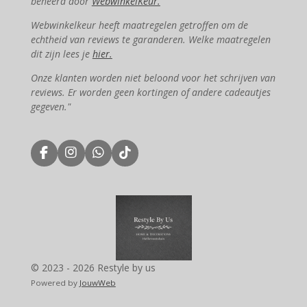
beheerd door
WebwinkelKeur.
Webwinkelkeur heeft maatregelen getroffen om de
echtheid van reviews te garanderen. Welke maatregelen
dit zijn lees je
hier.
Onze klanten worden niet beloond voor het schrijven van
reviews. Er worden geen kortingen of andere cadeautjes
gegeven."
F
I
W
T
a
n
h
i
c
s
a
k
e
t
t
T
b
a
s
o
o
g
A
k
o
r
p
k
a
p
m
© 2023 - 2026 Restyle by us
Powered by
JouwWeb