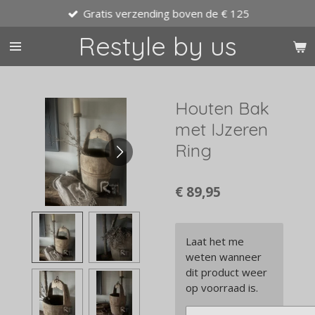
Gratis verzending boven de € 125
Ga
direct
Restyle by us
naar
de
hoofdinhoud
Houten Bak
met IJzeren
Ring
€ 89,95
Laat het me
weten wanneer
dit product weer
op voorraad is.