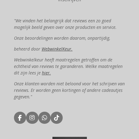
"We vinden het belangrijk dat reviews een zo goed
mogelijk beeld geven over onze producten en service.
Onze beoordelingen worden daarom, onpartijdig,
beheerd door
WebwinkelKeur.
Webwinkelkeur heeft maatregelen getroffen om de
echtheid van reviews te garanderen. Welke maatregelen
dit zijn lees je
hier.
Onze klanten worden niet beloond voor het schrijven van
reviews. Er worden geen kortingen of andere cadeautjes
gegeven."
F
I
W
T
a
n
h
i
c
s
a
k
e
t
t
T