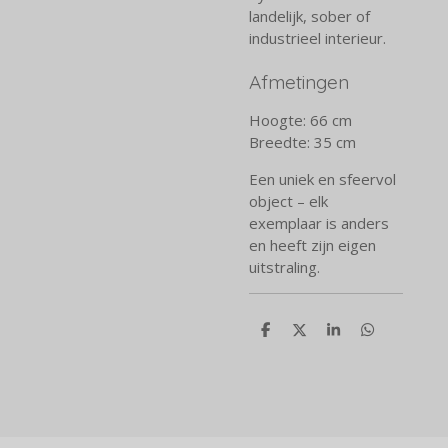
landelijk, sober of
industrieel interieur.
Afmetingen
Hoogte: 66 cm
Breedte: 35 cm
Een uniek en sfeervol
object – elk
exemplaar is anders
en heeft zijn eigen
uitstraling.
D
D
S
D
e
e
h
e
l
e
a
l
e
l
r
e
n
e
n