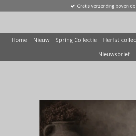
Gratis verzending boven de
Ga
direct
naar
de
hoofdinhoud
Home
Nieuw
Spring Collectie
Herfst collec
Nieuwsbrief