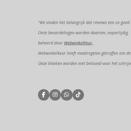
"We vinden het belangrijk dat reviews een zo goed 
Onze beoordelingen worden daarom, onpartijdig,
beheerd door
WebwinkelKeur.
Webwinkelkeur heeft maatregelen getroffen om de e
Onze klanten worden niet beloond voor het schrijv
F
I
W
T
a
n
h
i
c
s
a
k
e
t
t
T
b
a
s
o
o
g
A
k
o
r
p