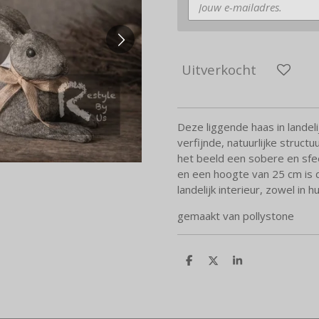
Uitverkocht
Deze liggende haas in landeli
verfijnde, natuurlijke struct
het beeld een sobere en sfee
en een hoogte van 25 cm is d
landelijk interieur, zowel in hu
gemaakt van pollystone
D
D
S
e
e
h
l
e
a
e
l
r
n
e