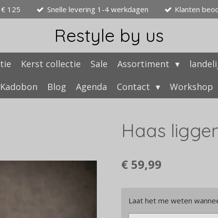
 € 125
Snelle levering 1-4 werkdagen
Klanten beo
Restyle by us
tie
Kerst collectie
Sale
Assortiment
landel
Kadobon
Blog
Agenda
Contact
Workshop
Haas liggen
€ 59,99
Laat het me weten wanneer