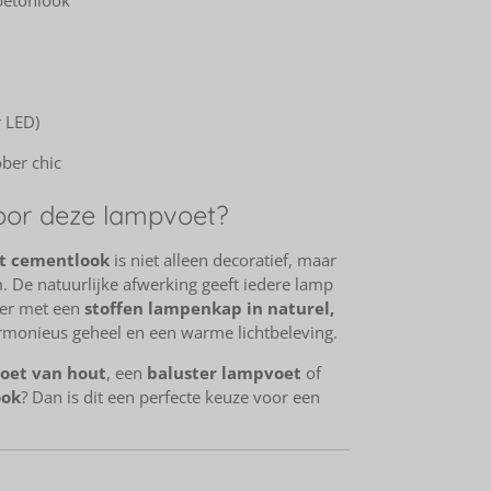
betonlook
r LED)
ober chic
or deze lampvoet?
t cementlook
is niet alleen decoratief, maar
 De natuurlijke afwerking geeft iedere lamp
eer met een
stoffen lampenkap in naturel,
rmonieus geheel en een warme lichtbeleving.
oet van hout
, een
baluster lampvoet
of
ook
? Dan is dit een perfecte keuze voor een