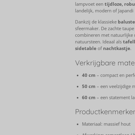
lampvoet een
tijdloze, rob
landelijk, modern of Japandi 
Dankzij de klassieke
balust
sfeermaker. De zachte taupe t
combineren met natuurlijke m
natuursteen. Ideaal als
tafe
sidetable
of
nachtkastje
.
Verkrijgbare mat
40 cm
– compact en perfe
50 cm
– een veelzijdige m
60 cm
– een statement la
Productkenmerke
Materiaal: massief hout