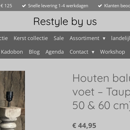
 € 125
Snelle levering 1-4 werkdagen
Klanten beoo
Restyle by us
ctie
Kerst collectie
Sale
Assortiment
landeli
Kadobon
Blog
Agenda
Contact
Workshop
Houten bal
voet – Tau
50 & 60 cm
€ 44,95