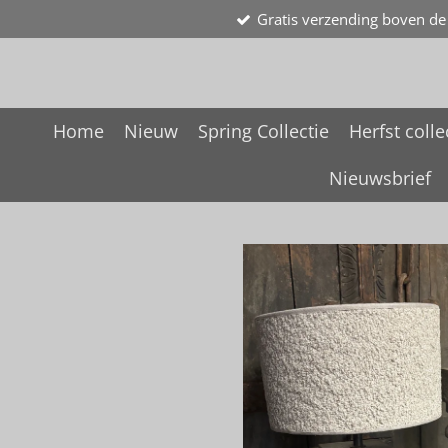
Gratis verzending boven de
Ga
direct
naar
de
hoofdinhoud
Home
Nieuw
Spring Collectie
Herfst colle
Nieuwsbrief