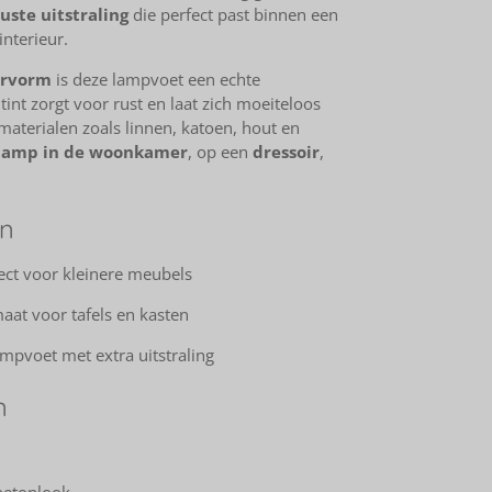
uuste uitstraling
die perfect past binnen een
interieur.
ervorm
is deze lampvoet een echte
int zorgt voor rust en laat zich moeiteloos
aterialen zoals linnen, katoen, hout en
llamp in de woonkamer
, op een
dressoir
,
en
ct voor kleinere meubels
aat voor tafels en kasten
mpvoet met extra uitstraling
n