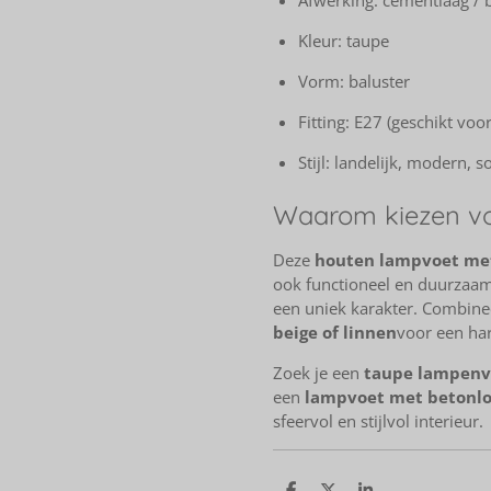
Afwerking: cementlaag / 
Kleur: taupe
Vorm: baluster
Fitting: E27 (geschikt voo
Stijl: landelijk, modern, s
Waarom kiezen vo
Deze
houten lampvoet me
ook functioneel en duurzaam.
een uniek karakter. Combin
beige of linnen
voor een ha
Zoek je een
taupe lampenv
een
lampvoet met betonl
sfeervol en stijlvol interieur.