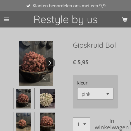
Klanten beoordelen ons met een 9,9
Ga
direct
Restyle by us
naar
de
hoofdinhoud
Gipskruid Bol
€ 5,95
kleur
In
winkelwagen