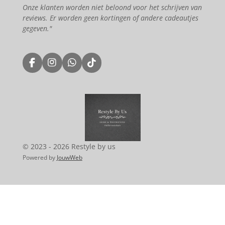
Onze klanten worden niet beloond voor het schrijven van
reviews. Er worden geen kortingen of andere cadeautjes
gegeven."
F
I
W
T
a
n
h
i
c
s
a
k
e
t
t
T
b
a
s
o
o
g
A
k
o
r
p
k
a
p
m
© 2023 - 2026 Restyle by us
Powered by
JouwWeb