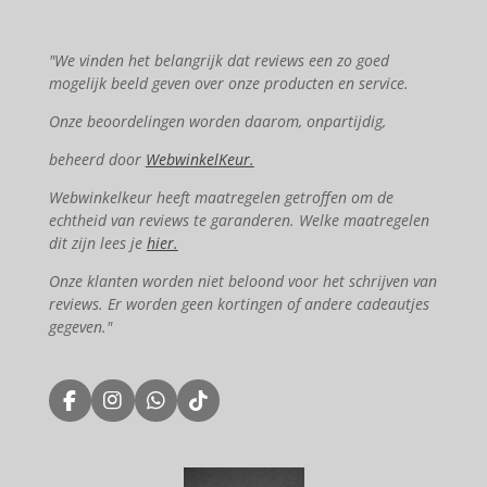
"We vinden het belangrijk dat reviews een zo goed
mogelijk beeld geven over onze producten en service.
Onze beoordelingen worden daarom, onpartijdig,
beheerd door
WebwinkelKeur.
Webwinkelkeur heeft maatregelen getroffen om de
echtheid van reviews te garanderen. Welke maatregelen
dit zijn lees je
hier.
Onze klanten worden niet beloond voor het schrijven van
reviews. Er worden geen kortingen of andere cadeautjes
gegeven."
F
I
W
T
a
n
h
i
c
s
a
k
e
t
t
T