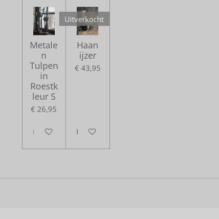
Uitverkocht
Metale
Haan
n
ijzer
Tulpen
€ 43,95
in
Roestk
leur S
€ 26,95
In winkelwagen
Houd mij op de hoogte