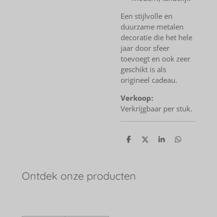
Een stijlvolle en
duurzame metalen
decoratie die het hele
jaar door sfeer
toevoegt en ook zeer
geschikt is als
origineel cadeau.
Verkoop:
Verkrijgbaar per stuk.
D
D
S
D
e
e
h
e
l
e
a
l
e
l
r
e
n
e
n
Ontdek onze producten