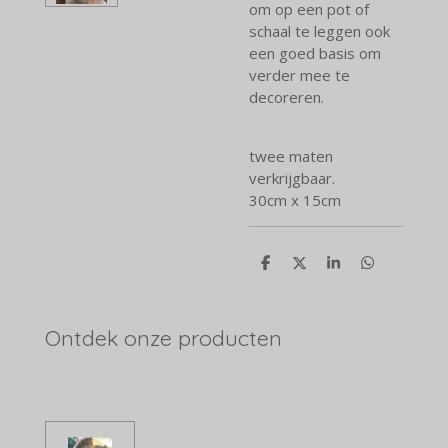
om op een pot of
schaal te leggen ook
een goed basis om
verder mee te
decoreren.
twee maten
verkrijgbaar.
30cm x 15cm
D
D
S
D
e
e
h
e
l
e
a
l
e
l
r
e
n
e
n
Ontdek onze producten