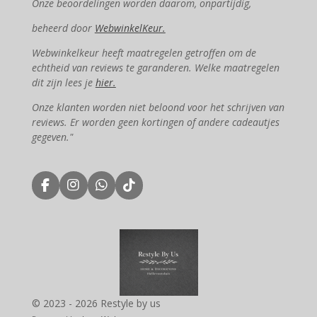
Onze beoordelingen worden daarom, onpartijdig,
beheerd door
WebwinkelKeur.
Webwinkelkeur heeft maatregelen getroffen om de
echtheid van reviews te garanderen. Welke maatregelen
dit zijn lees je
hier.
Onze klanten worden niet beloond voor het schrijven van
reviews. Er worden geen kortingen of andere cadeautjes
gegeven."
F
I
W
T
a
n
h
i
c
s
a
k
e
t
t
T
b
a
s
o
o
g
A
k
o
r
p
k
a
p
m
© 2023 - 2026 Restyle by us