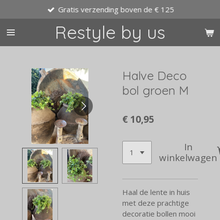
Gratis verzending boven de € 125
Ga
direct
Restyle by us
naar
de
hoofdinhoud
Halve Deco
bol groen M
€ 10,95
In
winkelwagen
Haal de lente in huis
met deze prachtige
decoratie bollen mooi