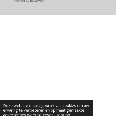
Powered by
JouwWeb
Deze website maakt gebruik van cookies om uw
ervaring te verbeteren en op maat gemaakte
advertenties weer te geven. Door op