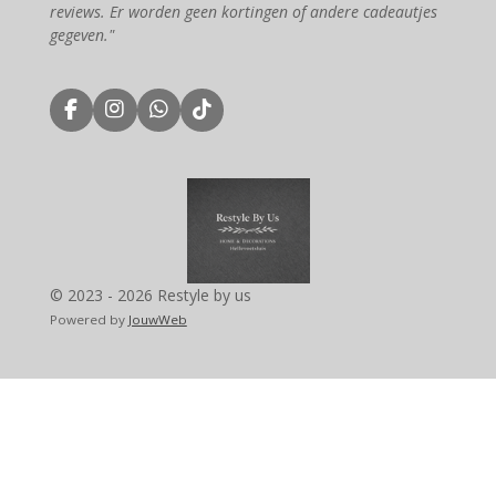
reviews. Er worden geen kortingen of andere cadeautjes
gegeven."
F
I
W
T
a
n
h
i
c
s
a
k
e
t
t
T
b
a
s
o
o
g
A
k
o
r
p
k
a
p
m
© 2023 - 2026 Restyle by us
Powered by
JouwWeb