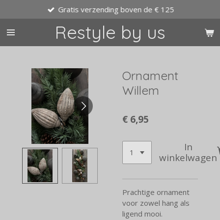
Gratis verzending boven de € 125
Ga
direct
Restyle by us
naar
de
hoofdinhoud
Ornament
Willem
€ 6,95
In
winkelwagen
Prachtige ornament
voor zowel hang als
ligend mooi.