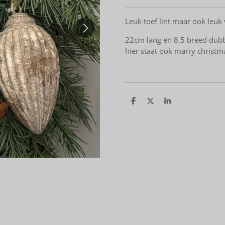
Leuk toef lint maar ook leu
22cm lang en 8,5 breed dubb
hier staat ook marry christ
D
D
S
e
e
h
l
e
a
e
l
r
n
e