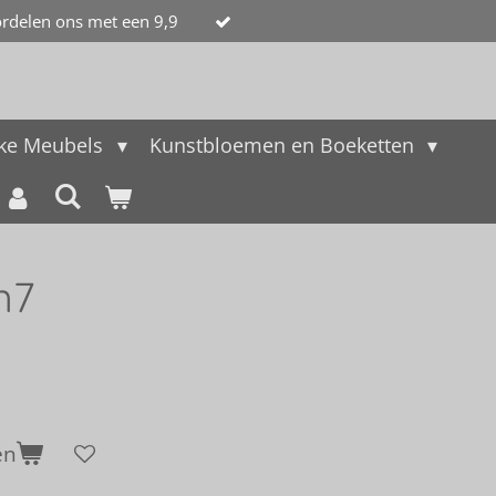
rdelen ons met een 9,9
jke Meubels
Kunstbloemen en Boeketten
n7
en