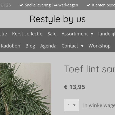
 € 125
Snelle levering 1-4 werkdagen
Klanten beoo
Restyle by us
ctie
Kerst collectie
Sale
Assortiment
landeli
Kadobon
Blog
Agenda
Contact
Workshop
Toef lint sa
€ 13,95
In winkelwag