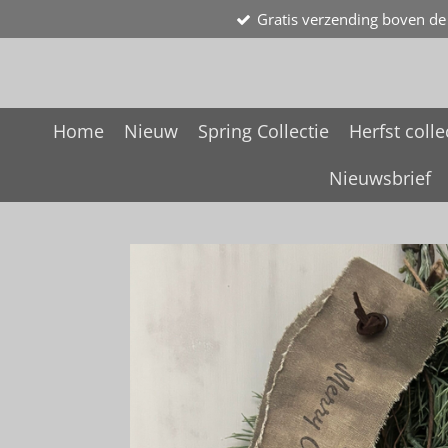
Gratis verzending boven de
Ga
direct
naar
de
hoofdinhoud
Home
Nieuw
Spring Collectie
Herfst colle
Nieuwsbrief