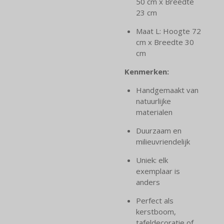
50 cm x Breedte
23 cm
Maat L: Hoogte 72
cm x Breedte 30
cm
Kenmerken:
Handgemaakt van
natuurlijke
materialen
Duurzaam en
milieuvriendelijk
Uniek: elk
exemplaar is
anders
Perfect als
kerstboom,
tafeldecoratie of