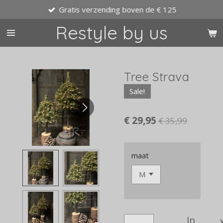
Gratis verzending boven de € 125
Ga
direct
Restyle by us
naar
de
hoofdinhoud
Tree Strava
Sale!
€ 29,95
€ 35,99
maat
In