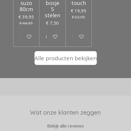
suzo
bosje
touch
80cm
5
€ 19,95
stelen
€ 39,95
€ 22,95
€ 7,50
€ 44,95
Houd mij op de hoogte
In winkelwagen
In winkelwagen
Alle producten bekijken
Wat onze klanten zeggen
Bekijk alle reviews