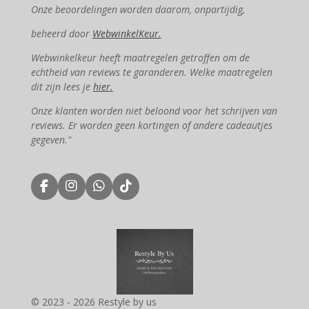
Onze beoordelingen worden daarom, onpartijdig,
beheerd door
WebwinkelKeur.
Webwinkelkeur heeft maatregelen getroffen om de
echtheid van reviews te garanderen. Welke maatregelen
dit zijn lees je
hier.
Onze klanten worden niet beloond voor het schrijven van
reviews. Er worden geen kortingen of andere cadeautjes
gegeven."
F
I
W
T
a
n
h
i
c
s
a
k
e
t
t
T
b
a
s
o
o
g
A
k
o
r
p
k
a
p
m
© 2023 - 2026 Restyle by us