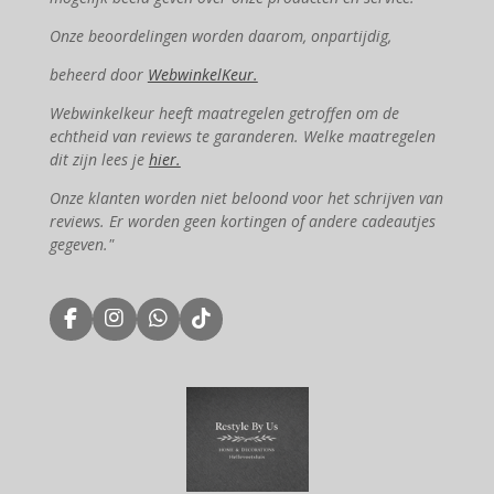
Onze beoordelingen worden daarom, onpartijdig,
beheerd door
WebwinkelKeur.
Webwinkelkeur heeft maatregelen getroffen om de
echtheid van reviews te garanderen. Welke maatregelen
dit zijn lees je
hier.
Onze klanten worden niet beloond voor het schrijven van
reviews. Er worden geen kortingen of andere cadeautjes
gegeven."
F
I
W
T
a
n
h
i
c
s
a
k
e
t
t
T
b
a
s
o
o
g
A
k
o
r
p
k
a
p
m