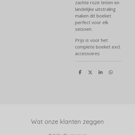
zachte roze tinten en
landelijke uitstraling
maken dit boeket
perfect voor elk
seizoen.
Prijs is voor het
complete boeket excl.
accessoires
D
D
S
D
e
e
h
e
l
e
a
l
e
l
r
e
n
e
n
Wat onze klanten zeggen