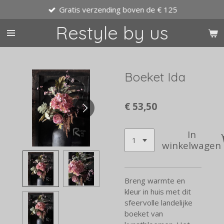
Gratis verzending boven de € 125
Ga
direct
Restyle by us
naar
de
hoofdinhoud
Boeket Ida
€ 53,50
In
winkelwagen
Breng warmte en
kleur in huis met dit
sfeervolle landelijke
boeket van