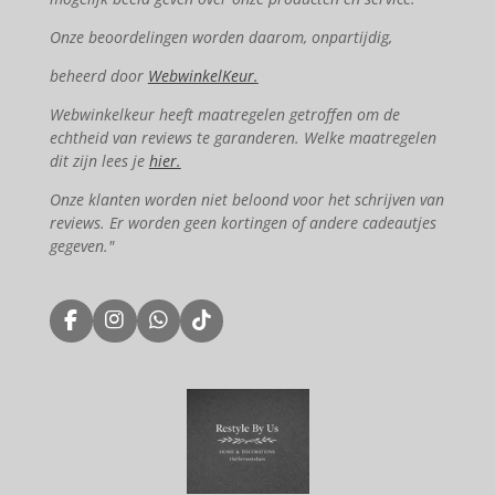
Onze beoordelingen worden daarom, onpartijdig,
beheerd door
WebwinkelKeur.
Webwinkelkeur heeft maatregelen getroffen om de
echtheid van reviews te garanderen. Welke maatregelen
dit zijn lees je
hier.
Onze klanten worden niet beloond voor het schrijven van
reviews. Er worden geen kortingen of andere cadeautjes
gegeven."
F
I
W
T
a
n
h
i
c
s
a
k
e
t
t
T
b
a
s
o
o
g
A
k
o
r
p
k
a
p
m