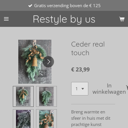
Gratis verzending boven de € 125
Ga
direct
Restyle by us
naar
de
hoofdinhoud
Ceder real
touch
€ 23,99
In
winkelwagen
Breng warmte en
sfeer in huis met dit
prachtige kunst