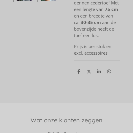
dennen cedertoef Met
een lengte van
75 cm
en een breedte van
ca.
30-35 cm
aan de
bovenzijde heeft de
toef een lus.
Prijs is per stuk en
excl. accessoires
D
D
S
D
e
e
h
e
l
e
a
l
e
l
r
e
n
e
n
Wat onze klanten zeggen