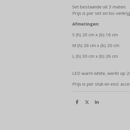
Set bestaande uit 3 maten.
Prijs is per set en los verkr
Afmetingen:
S (h) 20 cm x (b) 16 cm
M (h) 26 cm x (b) 20 cm
L
(h) 30 cm x (b) 26 cm
LED warm white, werkt op 2x 
Prijs is per stuk en excl. acc
D
D
S
e
e
h
l
e
a
e
l
r
n
e