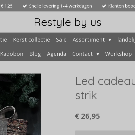
 € 125
Snelle levering 1-4 werkdagen
Klanten beo
Restyle by us
tie
Kerst collectie
Sale
Assortiment
landel
Kadobon
Blog
Agenda
Contact
Workshop
Led cadeaut
strik
€ 26,95