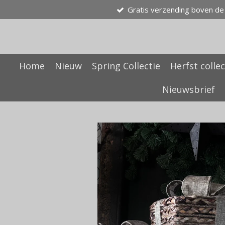
Gratis verzending boven de
Ga
direct
naar
de
hoofdinhoud
Home
Nieuw
Spring Collectie
Herfst collec
Nieuwsbrief