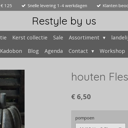
 € 125
Snelle levering 1-4 werkdagen
Klanten beo
Restyle by us
tie
Kerst collectie
Sale
Assortiment
landel
Kadobon
Blog
Agenda
Contact
Workshop
houten Fl
€ 6,50
pompoen