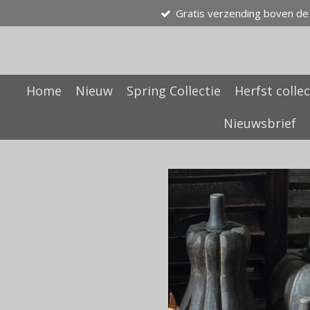
Gratis verzending boven de
Ga
direct
naar
de
hoofdinhoud
Home
Nieuw
Spring Collectie
Herfst collec
Nieuwsbrief