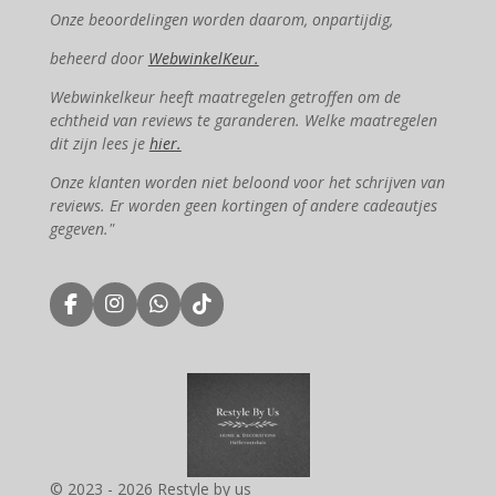
Onze beoordelingen worden daarom, onpartijdig,
beheerd door
WebwinkelKeur.
Webwinkelkeur heeft maatregelen getroffen om de
echtheid van reviews te garanderen. Welke maatregelen
dit zijn lees je
hier.
Onze klanten worden niet beloond voor het schrijven van
reviews. Er worden geen kortingen of andere cadeautjes
gegeven."
F
I
W
T
a
n
h
i
c
s
a
k
e
t
t
T
b
a
s
o
o
g
A
k
o
r
p
k
a
p
m
© 2023 - 2026 Restyle by us