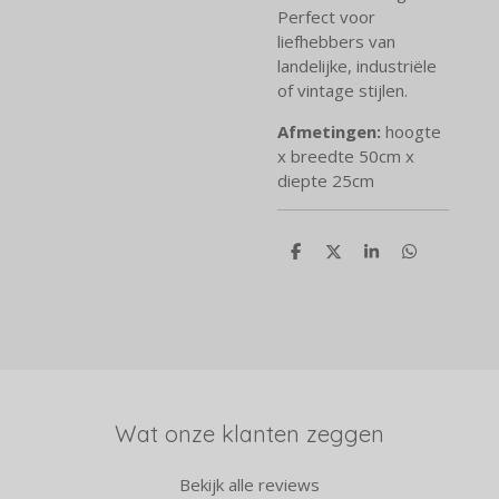
Perfect voor
liefhebbers van
landelijke, industriële
of vintage stijlen.
Afmetingen:
hoogte
x breedte 50cm x
diepte 25cm
D
D
S
D
e
e
h
e
l
e
a
l
e
l
r
e
n
e
n
Wat onze klanten zeggen
Bekijk alle reviews