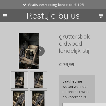
Gratis verzending boven de € 125
Ga
direct
Restyle by us
naar
de
hoofdinhoud
gruttersbak
oldwood
landelijk stijl
€ 79,99
Laat het me
weten wanneer
dit product weer
op voorraad is.