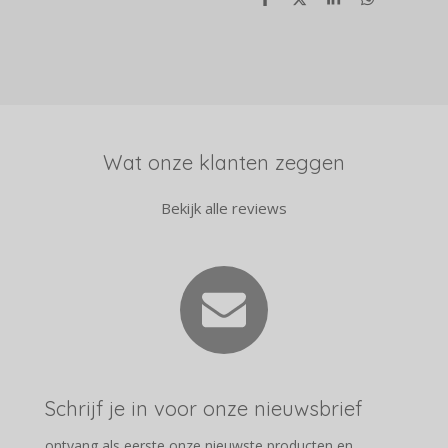
D
D
S
D
e
e
h
e
l
e
a
l
e
l
r
e
n
e
n
Wat onze klanten zeggen
Bekijk alle reviews
Schrijf je in voor onze nieuwsbrief
ontvang als eerste onze nieuwste producten en