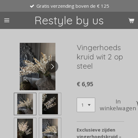
Gratis verzending boven de € 125
Ga
direct
Restyle by us
naar
de
hoofdinhoud
Vingerhoeds
kruid wit 2 op
steel
€ 6,95
In
winkelwagen
Exclusieve zijden
vingerhoedskruid –