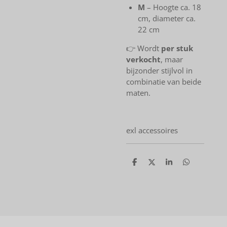
M
– Hoogte ca. 18
cm, diameter ca.
22 cm
👉 Wordt
per stuk
verkocht
, maar
bijzonder stijlvol in
combinatie van beide
maten.
exl accessoires
D
D
S
D
e
e
h
e
l
e
a
l
e
l
r
e
n
e
n