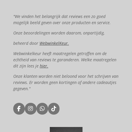
"We vinden het belangrijk dat reviews een zo goed
mogelijk beeld geven over onze producten en service.
Onze beoordelingen worden daarom, onpartijdig,
beheerd door
WebwinkelKeur.
Webwinkelkeur heeft maatregelen getroffen om de
echtheid van reviews te garanderen. Welke maatregelen
dit zijn lees je
hier.
Onze klanten worden niet beloond voor het schrijven van
reviews. Er worden geen kortingen of andere cadeautjes
gegeven."
F
I
W
T
a
n
h
i
c
s
a
k
e
t
t
T