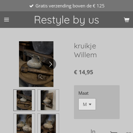
Gratis verzending boven de € 125
Ga
direct
Restyle by us
naar
de
hoofdinhoud
kruikje
Willem
€ 14,95
Maat
In