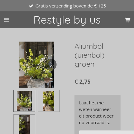
Gratis verzending boven de € 125
Ga
direct
Restyle by us
naar
de
hoofdinhoud
Aliumbol
(uienbol)
groen
€ 2,75
Laat het me
weten wanneer
dit product weer
op voorraad is.