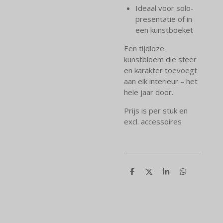
Ideaal voor solo-
presentatie of in
een kunstboeket
Een tijdloze
kunstbloem die sfeer
en karakter toevoegt
aan elk interieur – het
hele jaar door.
Prijs is per stuk en
excl. accessoires
D
D
S
D
e
e
h
e
l
e
a
l
e
l
r
e
n
e
n