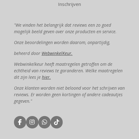
Inschrijven
"We vinden het belangrijk dat reviews een zo goed
mogelijk beeld geven over onze producten en service.
Onze beoordelingen worden daarom, onpartijdig,
beheerd door
WebwinkelKeur.
Webwinkelkeur heeft maatregelen getroffen om de
echtheid van reviews te garanderen. Welke maatregelen
dit zijn lees je
hier.
Onze klanten worden niet beloond voor het schrijven van
reviews. Er worden geen kortingen of andere cadeautjes
gegeven."
F
I
W
T
a
n
h
i
c
s
a
k