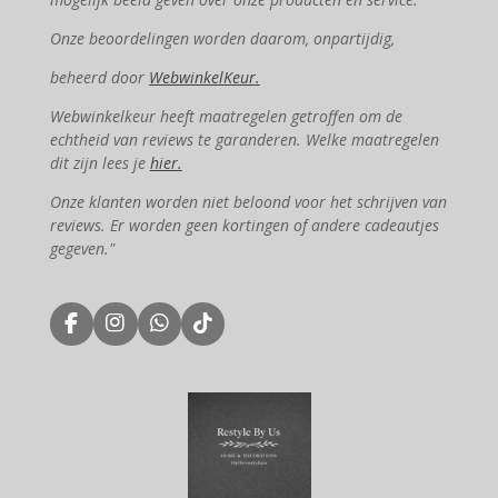
Onze beoordelingen worden daarom, onpartijdig,
beheerd door
WebwinkelKeur.
Webwinkelkeur heeft maatregelen getroffen om de
echtheid van reviews te garanderen. Welke maatregelen
dit zijn lees je
hier.
Onze klanten worden niet beloond voor het schrijven van
reviews. Er worden geen kortingen of andere cadeautjes
gegeven."
F
I
W
T
a
n
h
i
c
s
a
k
e
t
t
T
b
a
s
o
o
g
A
k
o
r
p
k
a
p
m