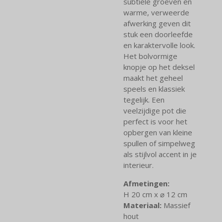
subtiele groeven en
warme, verweerde
afwerking geven dit
stuk een doorleefde
en karaktervolle look.
Het bolvormige
knopje op het deksel
maakt het geheel
speels en klassiek
tegelijk. Een
veelzijdige pot die
perfect is voor het
opbergen van kleine
spullen of simpelweg
als stijlvol accent in je
interieur.
Afmetingen:
H 20 cm x ⌀ 12 cm
Materiaal:
Massief
hout