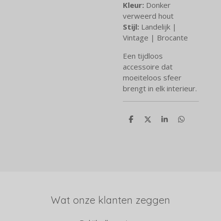
Kleur:
Donker
verweerd hout
Stijl:
Landelijk |
Vintage | Brocante
Een tijdloos
accessoire dat
moeiteloos sfeer
brengt in elk interieur.
D
D
S
D
e
e
h
e
l
e
a
l
e
l
r
e
n
e
n
Wat onze klanten zeggen