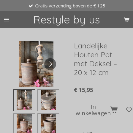
Gratis verzending boven de € 125
Ga
direct
Restyle by us
naar
de
hoofdinhoud
Landelijke
Houten Pot
met Deksel –
20 x 12 cm
€ 15,95
In
winkelwagen