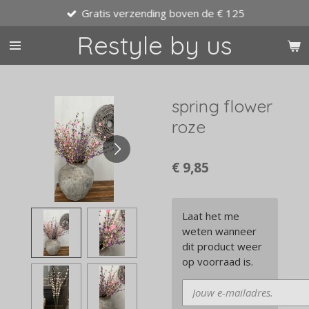
Gratis verzending boven de € 125
Ga
direct
Restyle by us
naar
de
hoofdinhoud
spring flower
roze
€ 9,85
Laat het me
weten wanneer
dit product weer
op voorraad is.