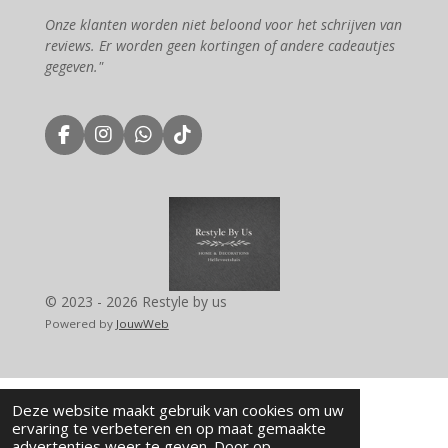
Onze klanten worden niet beloond voor het schrijven van
reviews. Er worden geen kortingen of andere cadeautjes
gegeven."
F
I
W
T
a
n
h
i
c
s
a
k
e
t
t
T
b
a
s
o
o
g
A
k
o
r
p
k
a
p
m
© 2023 - 2026 Restyle by us
Powered by
JouwWeb
Deze website maakt gebruik van cookies om uw
ervaring te verbeteren en op maat gemaakte
advertenties weer te geven. Door op