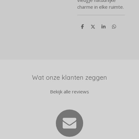
vleugje natuurlijke
charme in elke ruimte.
D
D
S
D
e
e
h
e
l
e
a
l
e
l
r
e
n
e
n
Wat onze klanten zeggen
Bekijk alle reviews