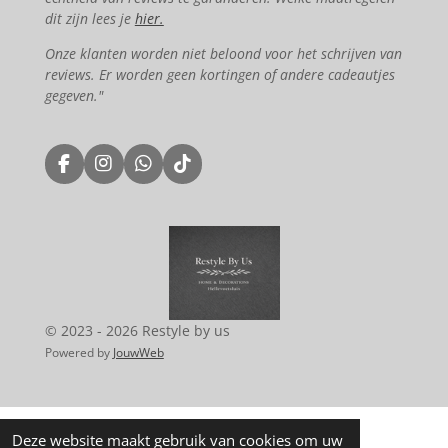
dit zijn lees je
hier.
Onze klanten worden niet beloond voor het schrijven van
reviews. Er worden geen kortingen of andere cadeautjes
gegeven."
F
I
W
T
a
n
h
i
c
s
a
k
e
t
t
T
b
a
s
o
o
g
A
k
o
r
p
k
a
p
m
© 2023 - 2026 Restyle by us
Powered by
JouwWeb
Deze website maakt gebruik van cookies om uw