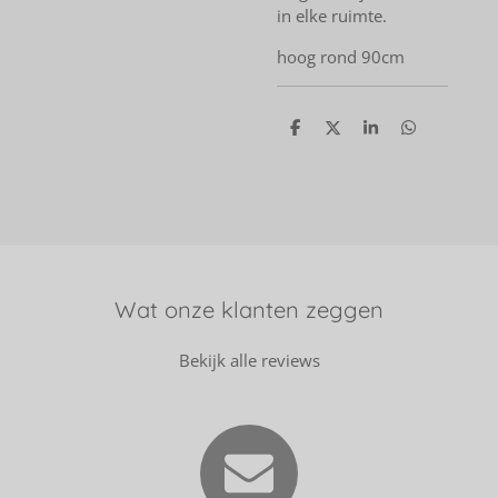
in elke ruimte.
hoog rond 90cm
D
D
S
D
e
e
h
e
l
e
a
l
e
l
r
e
n
e
n
Wat onze klanten zeggen
Bekijk alle reviews