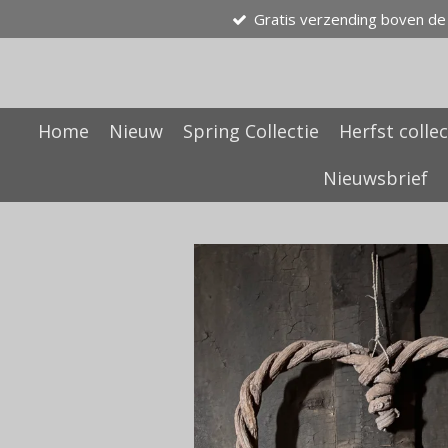
Gratis verzending boven de
Ga
direct
naar
de
hoofdinhoud
Home
Nieuw
Spring Collectie
Herfst collec
Nieuwsbrief