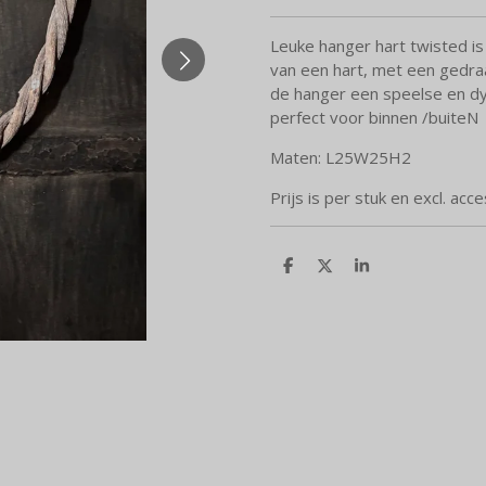
Leuke hanger hart twisted is
van een hart, met een gedra
de hanger een speelse en dyna
perfect voor binnen /buiteN
Maten: L25W25H2
Prijs is per stuk en excl. acc
D
D
S
e
e
h
l
e
a
e
l
r
n
e