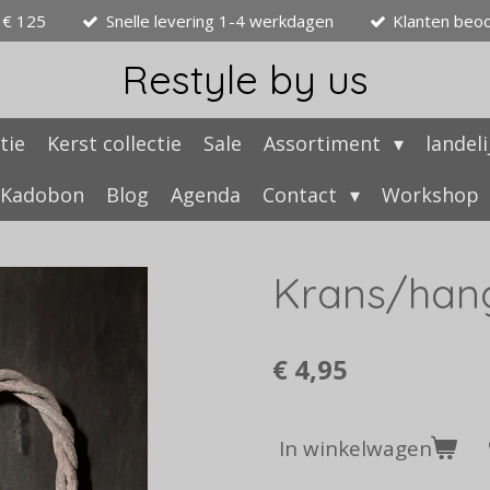
 € 125
Snelle levering 1-4 werkdagen
Klanten beo
Restyle by us
tie
Kerst collectie
Sale
Assortiment
landel
Kadobon
Blog
Agenda
Contact
Workshop
Krans/hang
€ 4,95
In winkelwagen