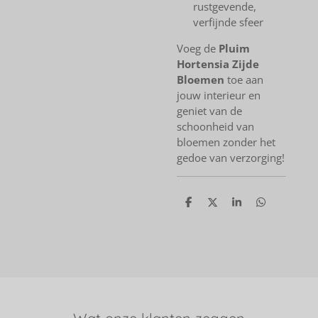
rustgevende,
verfijnde sfeer
Voeg de
Pluim
Hortensia Zijde
Bloemen
toe aan
jouw interieur en
geniet van de
schoonheid van
bloemen zonder het
gedoe van verzorging!
D
D
S
D
e
e
h
e
l
e
a
l
e
l
r
e
n
e
n