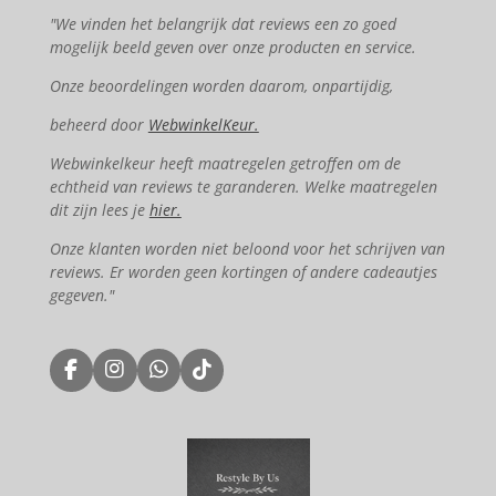
"We vinden het belangrijk dat reviews een zo goed
mogelijk beeld geven over onze producten en service.
Onze beoordelingen worden daarom, onpartijdig,
beheerd door
WebwinkelKeur.
Webwinkelkeur heeft maatregelen getroffen om de
echtheid van reviews te garanderen. Welke maatregelen
dit zijn lees je
hier.
Onze klanten worden niet beloond voor het schrijven van
reviews. Er worden geen kortingen of andere cadeautjes
gegeven."
F
I
W
T
a
n
h
i
c
s
a
k
e
t
t
T
b
a
s
o
o
g
A
k