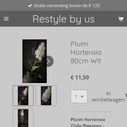
Gratis verzending boven de € 125
Ga
direct
Restyle by us
naar
de
hoofdinhoud
Pluim
Hortensia
80cm Wit
€ 11,50
In
winkelwagen
Pluim Hortensia
Zijde Bloemen -