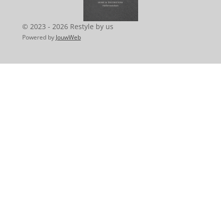
o
r
p
k
a
p
m
© 2023 - 2026 Restyle by us
Powered by
JouwWeb