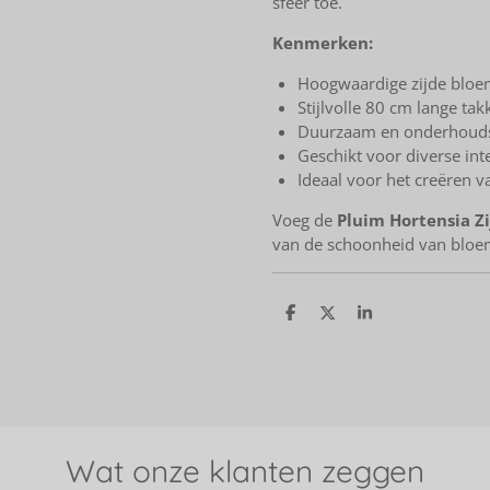
sfeer toe.
Kenmerken:
Hoogwaardige zijde bloeme
Stijlvolle 80 cm lange tak
Duurzaam en onderhoudsv
Geschikt voor diverse inte
Ideaal voor het creëren v
Voeg de
Pluim Hortensia Z
van de schoonheid van bloe
D
D
S
e
e
h
l
e
a
e
l
r
n
e
Wat onze klanten zeggen