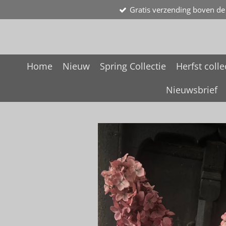
Gratis verzending boven de
Ga
direct
naar
de
hoofdinhoud
Home
Nieuw
Spring Collectie
Herfst colle
Nieuwsbrief