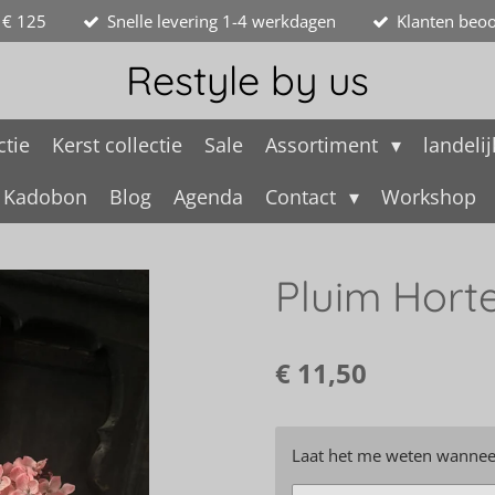
 € 125
Snelle levering 1-4 werkdagen
Klanten beoo
Restyle by us
ctie
Kerst collectie
Sale
Assortiment
landeli
Kadobon
Blog
Agenda
Contact
Workshop
Pluim Hort
€ 11,50
Laat het me weten wanneer