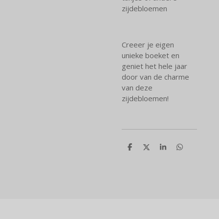
zijdebloemen
Creeer je eigen
unieke boeket en
geniet het hele jaar
door van de charme
van deze
zijdebloemen!
D
D
S
D
e
e
h
e
l
e
a
l
e
l
r
e
n
e
n