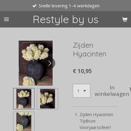
Snelle levering 1-4 werkdagen
Ga
direct
Restyle by us
naar
de
hoofdinhoud
Zijden
Hyacinten
€ 10,95
In
winkelwagen
Zijden Hyacinten
Tijdloze
Voorjaarssfeer!