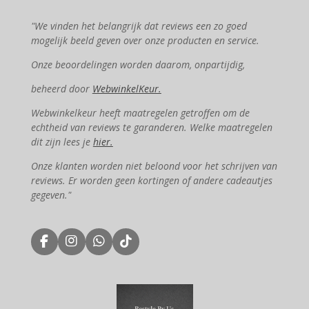
"We vinden het belangrijk dat reviews een zo goed
mogelijk beeld geven over onze producten en service.
Onze beoordelingen worden daarom, onpartijdig,
beheerd door
WebwinkelKeur.
Webwinkelkeur heeft maatregelen getroffen om de
echtheid van reviews te garanderen. Welke maatregelen
dit zijn lees je
hier.
Onze klanten worden niet beloond voor het schrijven van
reviews. Er worden geen kortingen of andere cadeautjes
gegeven."
F
I
W
T
a
n
h
i
c
s
a
k
e
t
t
T
b
a
s
o
o
g
A
k