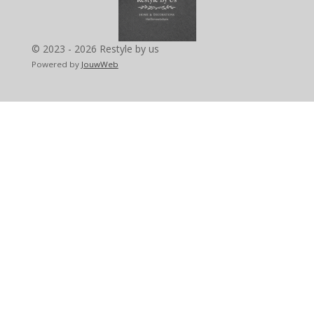
o
r
p
k
a
p
m
© 2023 - 2026 Restyle by us
Powered by
JouwWeb