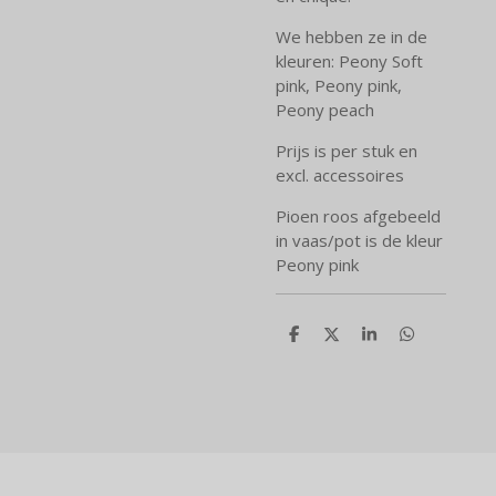
We hebben ze in de
kleuren: Peony Soft
pink, Peony pink,
Peony peach
Prijs is per stuk en
excl. accessoires
Pioen roos afgebeeld
in vaas/pot is de kleur
Peony pink
D
D
S
D
e
e
h
e
l
e
a
l
e
l
r
e
n
e
n