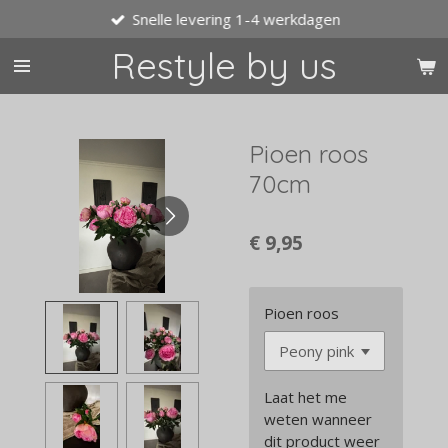
Snelle levering 1-4 werkdagen
Ga
direct
Restyle by us
naar
de
hoofdinhoud
Pioen roos
70cm
€ 9,95
Pioen roos
Laat het me
weten wanneer
dit product weer