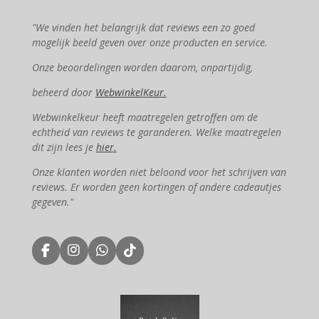
"We vinden het belangrijk dat reviews een zo goed
mogelijk beeld geven over onze producten en service.
Onze beoordelingen worden daarom, onpartijdig,
beheerd door
WebwinkelKeur.
Webwinkelkeur heeft maatregelen getroffen om de
echtheid van reviews te garanderen. Welke maatregelen
dit zijn lees je
hier.
Onze klanten worden niet beloond voor het schrijven van
reviews. Er worden geen kortingen of andere cadeautjes
gegeven."
F
I
W
T
a
n
h
i
c
s
a
k
e
t
t
T
b
a
s
o