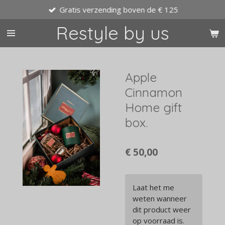
Gratis verzending boven de € 125
Ga
direct
Restyle by us
naar
de
hoofdinhoud
Apple
Cinnamon
Home gift
box.
€ 50,00
Laat het me
weten wanneer
dit product weer
op voorraad is.