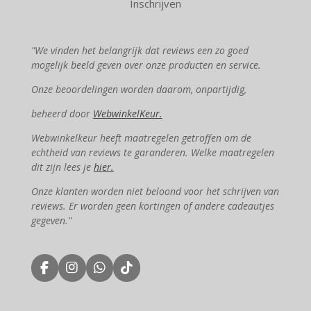
Inschrijven
"We vinden het belangrijk dat reviews een zo goed
mogelijk beeld geven over onze producten en service.
Onze beoordelingen worden daarom, onpartijdig,
beheerd door
WebwinkelKeur.
Webwinkelkeur heeft maatregelen getroffen om de
echtheid van reviews te garanderen. Welke maatregelen
dit zijn lees je
hier.
Onze klanten worden niet beloond voor het schrijven van
reviews. Er worden geen kortingen of andere cadeautjes
gegeven."
F
I
W
T
a
n
h
i
c
s
a
k
e
t
t
T