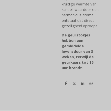
kruidige warmte van
kaneel, waardoor een
harmonieus aroma
ontstaat dat direct
gezelligheid oproept.
De geurstokjes
hebben een
gemiddelde
levensduur van 3
weken, terwijl de
geurkaars tot 15
uur brandt.
D
D
S
D
e
e
h
e
l
e
a
l
e
l
r
e
n
e
n