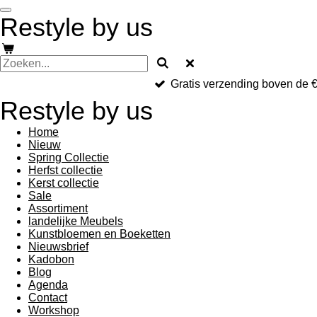
Ga
Restyle by us
direct
naar
de
hoofdinhoud
Gratis verzending boven de 
Restyle by us
Home
Nieuw
Spring Collectie
Herfst collectie
Kerst collectie
Sale
Assortiment
landelijke Meubels
Kunstbloemen en Boeketten
Nieuwsbrief
Kadobon
Blog
Agenda
Contact
Workshop