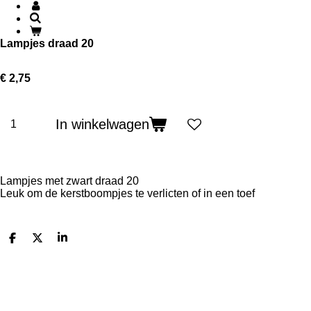
Lampjes draad 20
€ 2,75
In winkelwagen
Lampjes met zwart draad 20
Leuk om de kerstboompjes te verlicten of in een toef
D
D
S
e
e
h
l
e
a
e
l
r
n
e