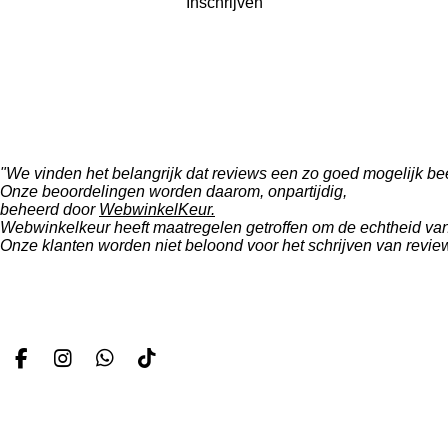
Inschrijven
"We vinden het belangrijk dat reviews een zo goed mogelijk be
Onze beoordelingen worden daarom, onpartijdig,
beheerd door
WebwinkelKeur.
Webwinkelkeur heeft maatregelen getroffen om de echtheid van 
Onze klanten worden niet beloond voor het schrijven van revie
F
I
W
T
a
n
h
i
c
s
a
k
e
t
t
T
b
a
s
o