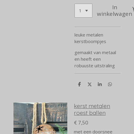
In
winkelwagen
leuke metalen
kerstboompjes
gemaakt van metaal
en heeft een
robuuste uitstraling
D
D
S
D
e
e
h
e
l
e
a
l
e
l
r
e
n
e
n
kerst metalen
roest ballen
€ 7,50
met een doorsnee