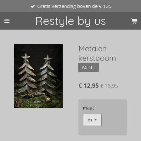
Gratis verzending boven de € 125
Ga
direct
Restyle by us
naar
de
hoofdinhoud
Metalen
kerstboom
ACTIE
€ 12,95
€ 16,95
maat