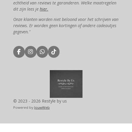
echtheid van reviews te garanderen. Welke maatregelen
dit zijn lees je
hier.
Onze klanten worden niet beloond voor het schrijven van
reviews. Er worden geen kortingen of andere cadeautjes
gegeven."
F
I
W
T
a
n
h
i
c
s
a
k
e
t
t
T
b
a
s
o
o
g
A
k
o
r
p
k
a
p
m
© 2023 - 2026 Restyle by us
Powered by
JouwWeb