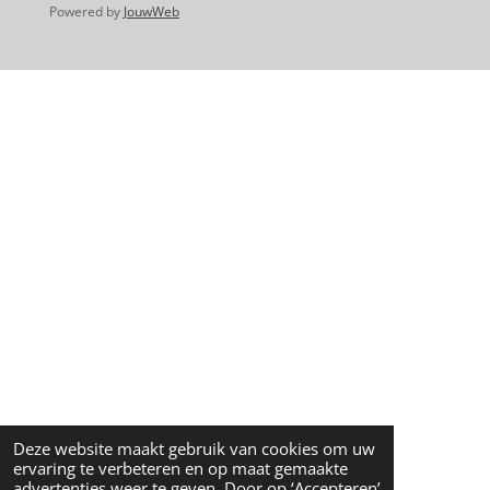
Powered by
JouwWeb
Deze website maakt gebruik van cookies om uw
ervaring te verbeteren en op maat gemaakte
advertenties weer te geven. Door op ‘Accepteren’