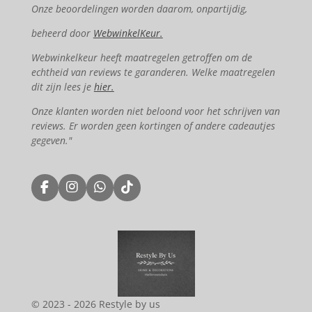
Onze beoordelingen worden daarom, onpartijdig,
beheerd door
WebwinkelKeur.
Webwinkelkeur heeft maatregelen getroffen om de
echtheid van reviews te garanderen. Welke maatregelen
dit zijn lees je
hier.
Onze klanten worden niet beloond voor het schrijven van
reviews. Er worden geen kortingen of andere cadeautjes
gegeven."
F
I
W
T
a
n
h
i
c
s
a
k
e
t
t
T
b
a
s
o
o
g
A
k
o
r
p
k
a
p
m
© 2023 - 2026 Restyle by us