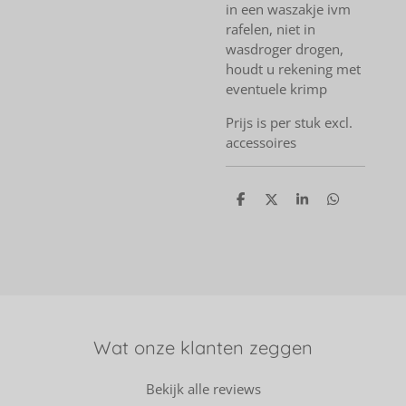
in een waszakje ivm
rafelen, niet in
wasdroger drogen,
houdt u rekening met
eventuele krimp
Prijs is per stuk excl.
accessoires
D
D
S
D
e
e
h
e
l
e
a
l
e
l
r
e
n
e
n
Wat onze klanten zeggen
Bekijk alle reviews