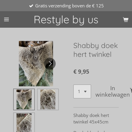
Gratis verzending boven de € 125
Ga
direct
Restyle by us
naar
de
hoofdinhoud
Shabby doek
hert twinkel
€ 9,95
In
winkelwagen
Shabby doek hert
twinkel 45x45cm