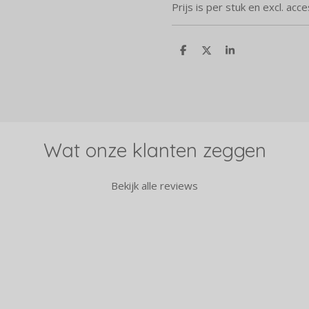
Prijs is per stuk en excl. acc
D
D
S
e
e
h
l
e
a
e
l
r
n
e
Wat onze klanten zeggen
Bekijk alle reviews