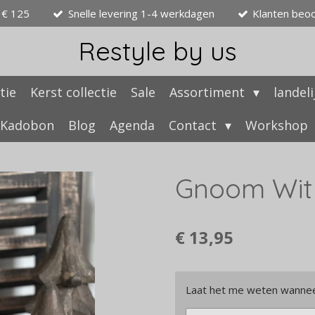
 € 125
Snelle levering 1-4 werkdagen
Klanten beo
Restyle by us
tie
Kerst collectie
Sale
Assortiment
landel
Kadobon
Blog
Agenda
Contact
Workshop
Gnoom Wit 
€ 13,95
Laat het me weten wanneer