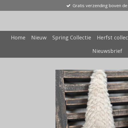
Gratis verzending boven de
Ga
direct
naar
de
hoofdinhoud
Home
Nieuw
Spring Collectie
Herfst collec
Nieuwsbrief