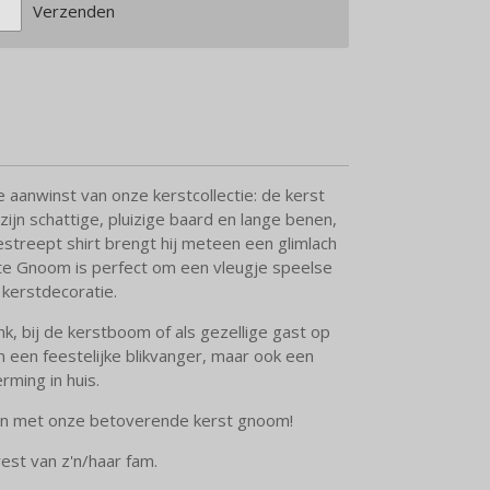
Verzenden
aanwinst van onze kerstcollectie: de kerst
jn schattige, pluizige baard en lange benen,
streept shirt brengt hij meteen een glimlach
te Gnoom is perfect om een vleugje speelse
kerstdecoratie.
, bij de kerstboom of als gezellige gast op
een een feestelijke blikvanger, maar ook een
ming in huis.
ven met onze betoverende kerst gnoom!
est van z'n/haar fam.