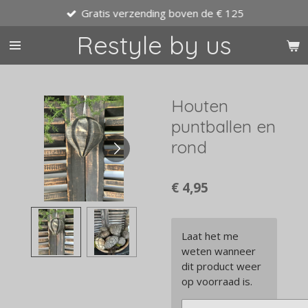
Gratis verzending boven de € 125
Ga
direct
Restyle by us
naar
de
hoofdinhoud
Houten
puntballen en
rond
€ 4,95
Laat het me
weten wanneer
dit product weer
op voorraad is.