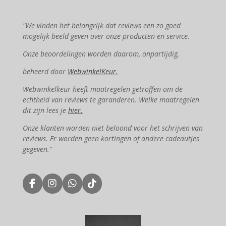
"We vinden het belangrijk dat reviews een zo goed
mogelijk beeld geven over onze producten en service.
Onze beoordelingen worden daarom, onpartijdig,
beheerd door
WebwinkelKeur.
Webwinkelkeur heeft maatregelen getroffen om de
echtheid van reviews te garanderen. Welke maatregelen
dit zijn lees je
hier.
Onze klanten worden niet beloond voor het schrijven van
reviews. Er worden geen kortingen of andere cadeautjes
gegeven."
F
I
W
T
a
n
h
i
c
s
a
k
e
t
t
T
b
a
s
o