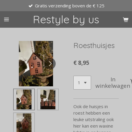
Gratis verzending boven de € 125
Ga
direct
Restyle by us
naar
de
hoofdinhoud
Roesthuisjes
€ 8,95
In
winkelwagen
Ook de huisjes in
roest hebben een
leuke uitstraling ook
hier kan een waxine