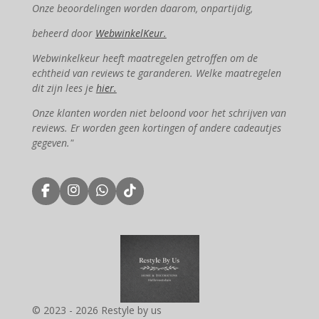
Onze beoordelingen worden daarom, onpartijdig,
beheerd door
WebwinkelKeur.
Webwinkelkeur heeft maatregelen getroffen om de
echtheid van reviews te garanderen. Welke maatregelen
dit zijn lees je
hier.
Onze klanten worden niet beloond voor het schrijven van
reviews. Er worden geen kortingen of andere cadeautjes
gegeven."
F
I
W
T
a
n
h
i
c
s
a
k
e
t
t
T
b
a
s
o
o
g
A
k
o
r
p
k
a
p
m
© 2023 - 2026 Restyle by us