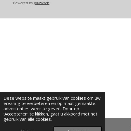
Powered by
JouwWeb
Deze website maakt gebruik van cookies om uw
ervaring te verbeteren en op maat gemaakte
advertenties weer te geven. Door op
‘Accepteren’ te klikken, gaat u akkoord met het
gebruik van alle cookies.