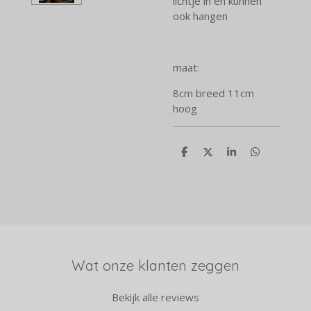
lichtje in en kunnen
ook hangen
maat:
8cm breed 11cm
hoog
D
D
S
D
e
e
h
e
l
e
a
l
e
l
r
e
n
e
n
Wat onze klanten zeggen
Bekijk alle reviews