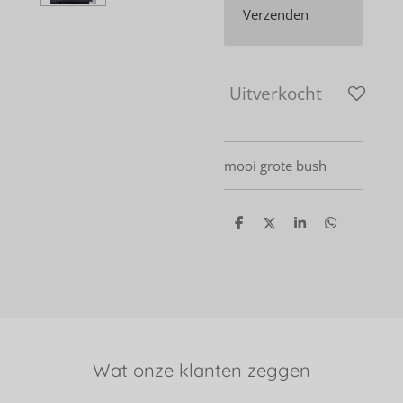
Verzenden
Uitverkocht
mooi grote bush
D
D
S
D
e
e
h
e
l
e
a
l
e
l
r
e
n
e
n
Wat onze klanten zeggen