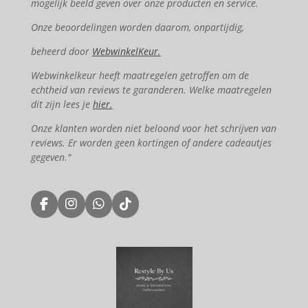
mogelijk beeld geven over onze producten en service.
Onze beoordelingen worden daarom, onpartijdig,
beheerd door
WebwinkelKeur.
Webwinkelkeur heeft maatregelen getroffen om de
echtheid van reviews te garanderen. Welke maatregelen
dit zijn lees je
hier.
Onze klanten worden niet beloond voor het schrijven van
reviews. Er worden geen kortingen of andere cadeautjes
gegeven."
F
I
W
T
a
n
h
i
c
s
a
k
e
t
t
T
b
a
s
o
o
g
A
k
o
r
p
k
a
p