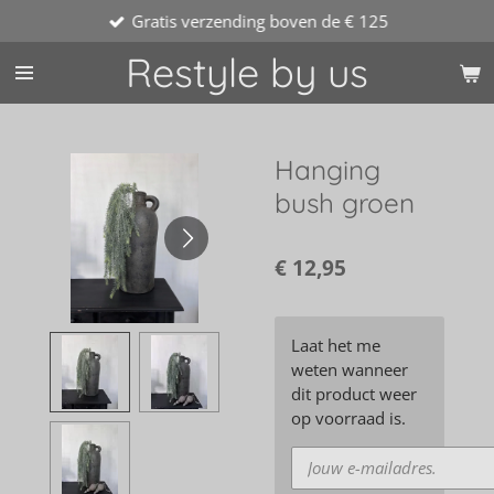
Gratis verzending boven de € 125
Ga
direct
Restyle by us
naar
de
hoofdinhoud
Hanging
bush groen
€ 12,95
Laat het me
weten wanneer
dit product weer
op voorraad is.