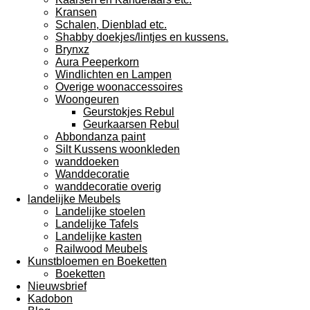
Kransen
Schalen, Dienblad etc.
Shabby doekjes/lintjes en kussens.
Brynxz
Aura Peeperkorn
Windlichten en Lampen
Overige woonaccessoires
Woongeuren
Geurstokjes Rebul
Geurkaarsen Rebul
Abbondanza paint
Silt Kussens woonkleden
wanddoeken
Wanddecoratie
wanddecoratie overig
landelijke Meubels
Landelijke stoelen
Landelijke Tafels
Landelijke kasten
Railwood Meubels
Kunstbloemen en Boeketten
Boeketten
Nieuwsbrief
Kadobon