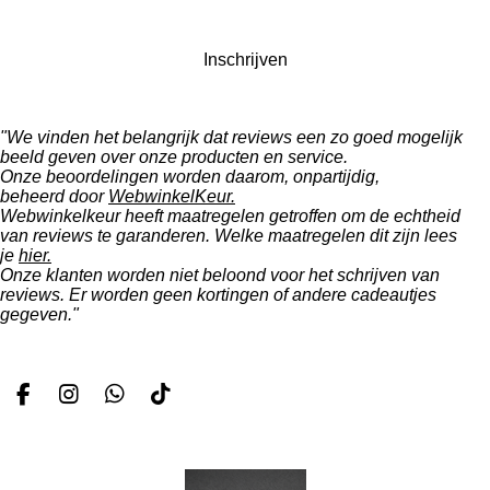
Inschrijven
"We vinden het belangrijk dat reviews een zo goed mogelijk
beeld geven over onze producten en service.
Onze beoordelingen worden daarom, onpartijdig,
beheerd door
WebwinkelKeur.
Webwinkelkeur heeft maatregelen getroffen om de echtheid
van reviews te garanderen. Welke maatregelen dit zijn lees
je
hier.
Onze klanten worden niet beloond voor het schrijven van
reviews. Er worden geen kortingen of andere cadeautjes
gegeven."
F
I
W
T
a
n
h
i
c
s
a
k
e
t
t
T
b
a
s
o