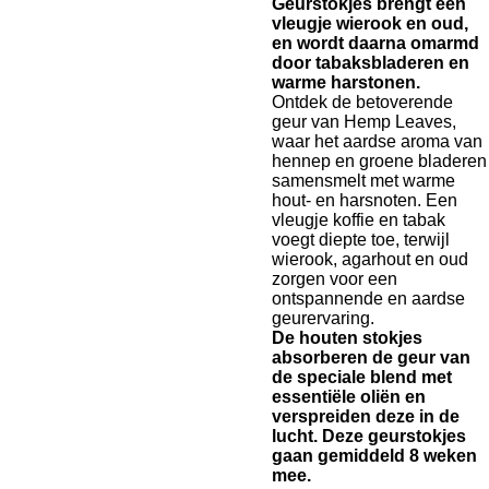
Geurstokjes brengt een
vleugje wierook en oud,
en wordt daarna omarmd
door tabaksbladeren en
warme harstonen.
Ontdek de betoverende
geur van Hemp Leaves,
waar het aardse aroma van
hennep en groene bladeren
samensmelt met warme
hout- en harsnoten. Een
vleugje koffie en tabak
voegt diepte toe, terwijl
wierook, agarhout en oud
zorgen voor een
ontspannende en aardse
geurervaring.
De houten stokjes
absorberen de geur van
de speciale blend met
essentiële oliën en
verspreiden deze in de
lucht. Deze geurstokjes
gaan gemiddeld 8 weken
mee.