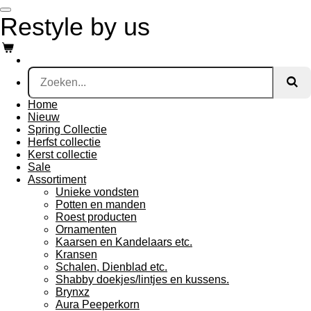
Ga
Restyle by us
direct
naar
de
hoofdinhoud
Home
Nieuw
Spring Collectie
Herfst collectie
Kerst collectie
Sale
Assortiment
Unieke vondsten
Potten en manden
Roest producten
Ornamenten
Kaarsen en Kandelaars etc.
Kransen
Schalen, Dienblad etc.
Shabby doekjes/lintjes en kussens.
Brynxz
Aura Peeperkorn