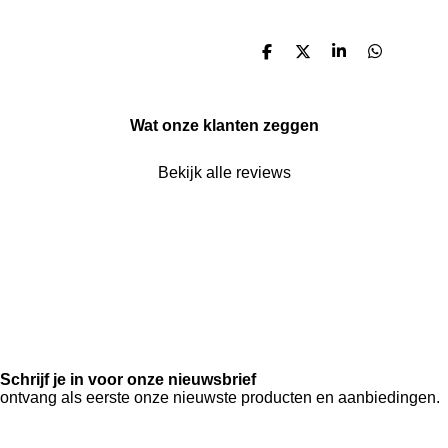
D
D
S
D
e
e
h
e
l
e
a
l
e
l
r
e
n
e
n
Wat onze klanten zeggen
Bekijk alle reviews
Schrijf je in voor onze nieuwsbrief
ontvang als eerste onze nieuwste producten en aanbiedingen.