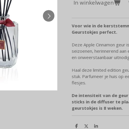
In winkelwagen
Voor wie in de kerststemm
Geurstokjes perfect.
Deze Apple Cinnamon geur is
seizoenen, herinnerend aan e
en onweerstaanbaar uitnodi
Haal deze limited edition geu
stuk. Parfumeer je huis op ee
flesjes.
De intensiteit van de geur
sticks in de diffuser te p
geurstokjes is 8 weken.
D
D
S