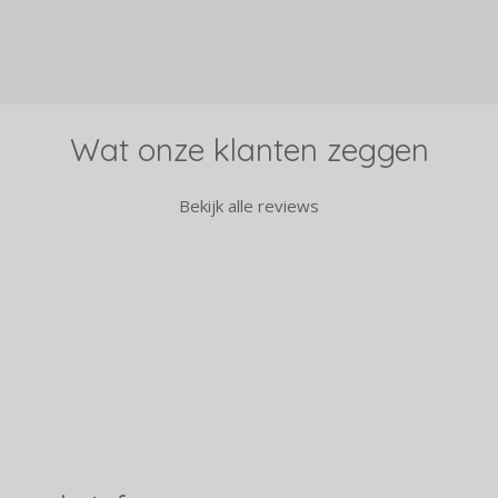
e
e
h
l
e
a
e
l
r
n
e
Wat onze klanten zeggen
Bekijk alle reviews