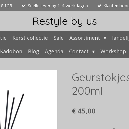
 € 125
Snelle levering 1-4 werkdagen
Klanten beo
Restyle by us
tie
Kerst collectie
Sale
Assortiment
landel
Kadobon
Blog
Agenda
Contact
Workshop
Geurstokje
200ml
€ 45,00