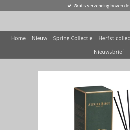
Gratis verzending boven de
Ga
direct
naar
de
hoofdinhoud
Home
Nieuw
Spring Collectie
Herfst collec
Nieuwsbrief