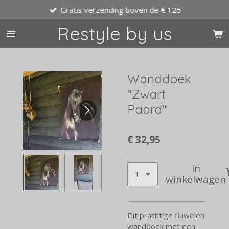
Gratis verzending boven de € 125
Ga
direct
Restyle by us
naar
de
hoofdinhoud
Wanddoek
"Zwart
Paard"
€ 32,95
In
winkelwagen
Dit prachtige fluwelen
wanddoek met een