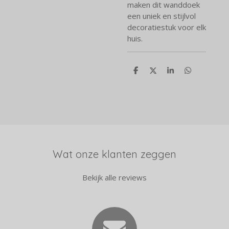
maken dit wanddoek
een uniek en stijlvol
decoratiestuk voor elk
huis.
D
D
S
D
e
e
h
e
l
e
a
l
e
l
r
e
n
e
n
Wat onze klanten zeggen
Bekijk alle reviews