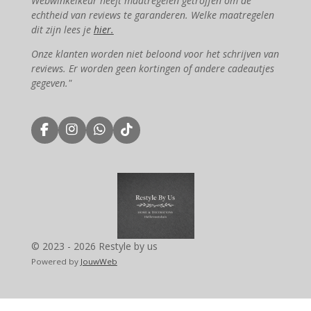
Webwinkelkeur heeft maatregelen getroffen om de
echtheid van reviews te garanderen. Welke maatregelen
dit zijn lees je
hier.
Onze klanten worden niet beloond voor het schrijven van
reviews. Er worden geen kortingen of andere cadeautjes
gegeven."
F
I
W
T
a
n
h
i
c
s
a
k
e
t
t
T
b
a
s
o
o
g
A
k
o
r
p
k
a
p
m
© 2023 - 2026 Restyle by us
Powered by
JouwWeb