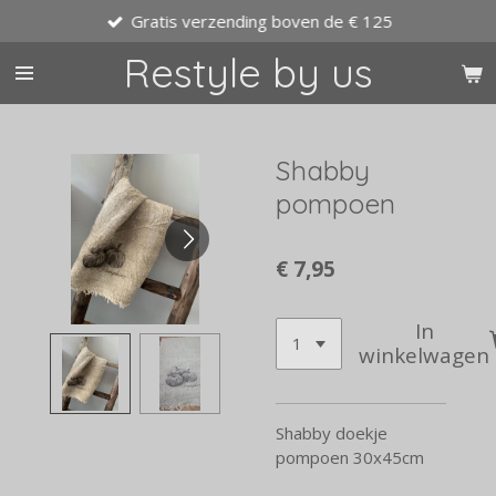
Gratis verzending boven de € 125
Ga
direct
Restyle by us
naar
de
hoofdinhoud
Shabby
pompoen
€ 7,95
In
winkelwagen
Shabby doekje
pompoen 30x45cm