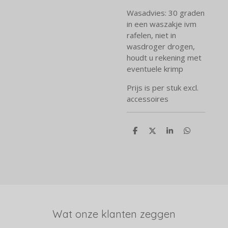
Wasadvies: 30 graden
in een waszakje ivm
rafelen, niet in
wasdroger drogen,
houdt u rekening met
eventuele krimp
Prijs is per stuk excl.
accessoires
D
D
S
D
e
e
h
e
l
e
a
l
e
l
r
e
n
e
n
Wat onze klanten zeggen