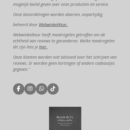
mogelijk beeld geven over onze producten en service.
Onze beoordelingen worden daarom, onpartijdig,
beheerd door
WebwinkelKeur.
Webwinkelkeur heeft maatregelen getroffen om de
echtheid van reviews te garanderen. Welke maatregelen
dit zijn lees je
hier.
Onze klanten worden niet beloond voor het schrijven van
reviews. Er worden geen kortingen of andere cadeautjes
gegeven."
F
I
W
T
a
n
h
i
c
s
a
k
e
t
t
T
b
a
s
o
o
g
A
k
o
r
p
k
a
p