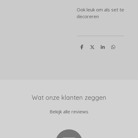
Ook leuk om als set te
decoreren
D
D
S
D
e
e
h
e
l
e
a
l
e
l
r
e
n
e
n
Wat onze klanten zeggen
Bekijk alle reviews