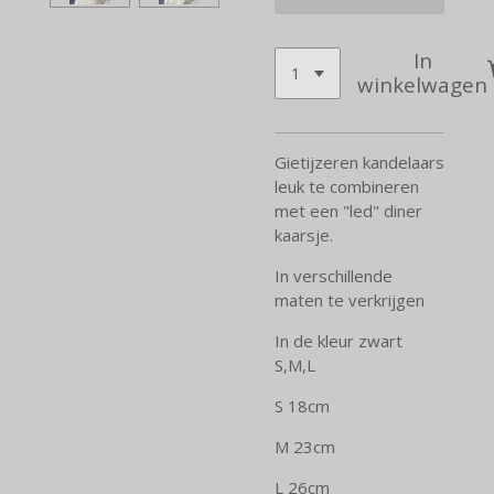
In
winkelwagen
Gietijzeren kandelaars
leuk te combineren
met een "led" diner
kaarsje.
In verschillende
maten te verkrijgen
In de kleur zwart
S,M,L
S 18cm
M 23cm
L 26cm