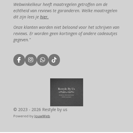
Webwinkelkeur heeft maatregelen getroffen om de
echtheid van reviews te garanderen. Welke maatregelen
dit zijn lees je
hier.
Onze klanten worden niet beloond voor het schrijven van
reviews. Er worden geen kortingen of andere cadeautjes
gegeven."
F
I
W
T
a
n
h
i
c
s
a
k
e
t
t
T
b
a
s
o
o
g
A
k
o
r
p
k
a
p
m
© 2023 - 2026 Restyle by us
Powered by
JouwWeb