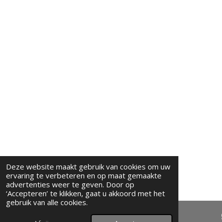
Deze website maakt gebruik van cookies om uw
ervaring te verbeteren en op maat gemaakte
advertenties weer te geven. Door op
‘Accepteren’ te klikken, gaat u akkoord met het
gebruik van alle cookies.