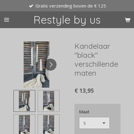
Gratis verzending boven de € 125
Ga
direct
Restyle by us
naar
de
hoofdinhoud
Kandelaar
"black"
verschillende
maten
€ 13,95
Maat