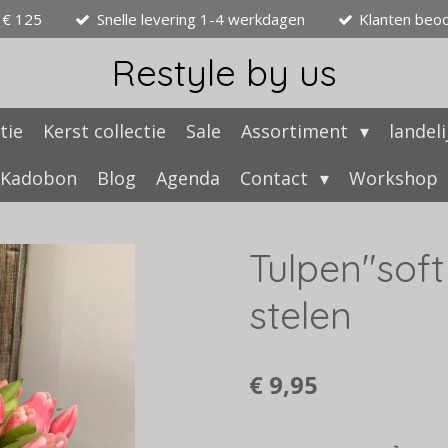
 € 125
Snelle levering 1-4 werkdagen
Klanten beo
Restyle by us
tie
Kerst collectie
Sale
Assortiment
landel
Kadobon
Blog
Agenda
Contact
Workshop
Tulpen"soft
stelen
€ 9,95