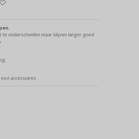
pen.
ht te onderscheiden maar blijven langer goed
n.
oog.
n excl accessoires