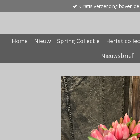
Gratis verzending boven de
Ga
direct
naar
de
hoofdinhoud
Home
Nieuw
Spring Collectie
Herfst collec
Nieuwsbrief