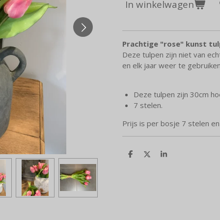
In winkelwagen
Prachtige "rose" kunst tul
Deze tulpen zijn niet van ec
en elk jaar weer te gebruike
Deze tulpen zijn 30cm h
7 stelen.
Prijs is per bosje 7 stelen e
D
D
S
e
e
h
l
e
a
e
l
r
n
e